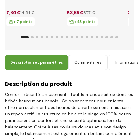
85 cm
bleu
7
,80 €
53
,65 €
28
,3
14
,54 €
87
,71 €
+ 7 points
+ 53 points
+ 
Description et paramètres
Commentaires
Informations 
Description du produit
Confort, sécurité, amusement... tout le monde sait ce dont les
bébés heureux ont besoin ! Ce balancement pour enfants
offre non seulement des heures de divertissement mais aussi
un repos actif. La structure en bois et le siège en 100% coton
garantissent un confort et une sécurité optimaux lors du
balancement. Grâce à ses couleurs douces et à son design
simple, le balancement est également un brillant complément