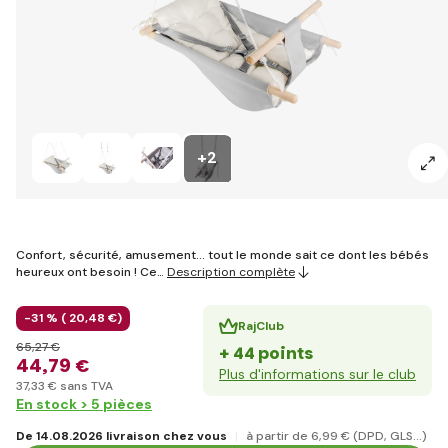
+2
Confort, sécurité, amusement... tout le monde sait ce dont les bébés
heureux ont besoin ! Ce…
Description complète
-31 % (
20
,48 €
)
RajClub
65
,27 €
+ 44 points
44
,79 €
Plus d'informations sur le club
37
,33 €
sans TVA
En stock > 5 pièces
De 14.08.2026 livraison chez vous
à partir de 6
,99 €
(DPD, GLS...)