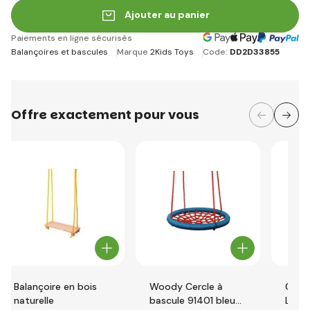
Ajouter au panier
Paiements en ligne sécurisés
Balançoires et bascules
Marque
2Kids Toys
Code:
DD2D33855
Offre exactement pour vous
Balançoire en bois
Woody Cercle à
Cheva
naturelle
bascule 91401 bleu
Littl