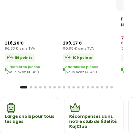
Parco
Ninja
71
,9
116
,20 €
109
,17 €
97
,46 
96
,83 €
sans TVA
90
,98 €
sans TVA
59
,99
+ 116 points
+ 109 points
+ 
2 dernières pièces
2 dernières pièces
2 der
(Vous avez 14.08.)
(Vous avez 14.08.)
(Vous
Large choix pour tous
Récompenses dans
les âges
notre club de fidélité
RajClub